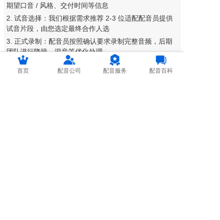
期望口音 / 风格、交付时间等信息
2. 试音选择：我们根据需求推荐 2-3 位适配配音员提供
试音片段，由您选定最终合作人选
3. 正式录制：配音员按照确认要求录制完整音频，后期
团队进行降噪、混音等优化处理
4. 成品交付：将高清成品音频发送至您指定邮箱 / 平台，
首页
配音公司
配音服务
配音百科
支持在线试听确认
5. 售后修改：若需调整，可在交付后 7 天内提出修改意
见，我们快速优化完善
立即定制专属英语配音
无论您是需要一句简短的广告口号，还是长篇的纪录片旁
白，我们都能以专业的水准、贴心的服务，为您打造极具
感染力的英语配音作品！让声音为您的内容加分！
Copyright © 2017-2026 配音联盟 All rights reserved.