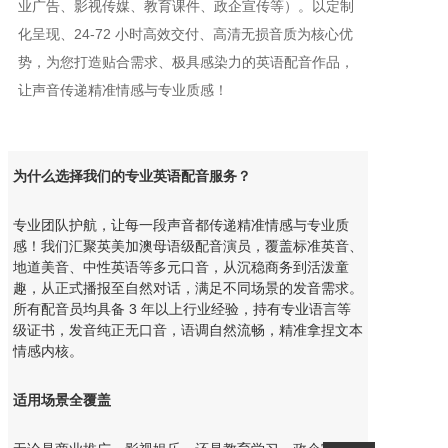
业广告、影视传媒、教育课件、政企宣传等）。以定制
化呈现、24-72 小时高效交付、高清无损音质为核心优
势，为您打造贴合需求、极具感染力的英语配音作品，
让声音传递精准情感与专业质感！
为什么选择我们的专业
英语配音
服务？
专业团队护航，让每一段声音都传递精准情感与专业质
感！我们汇聚英美加澳母语级配音演员，覆盖标准英音、
地道美音、中性英语等多元口音，从沉稳商务到活泼童
趣，从正式播报至自然对话，满足不同场景的发音需求。
所有配音员均具备 3 年以上行业经验，持有专业语言等
级证书，发音纯正无口音，语调自然流畅，精准拿捏文本
情感内核。
适用场景全覆盖