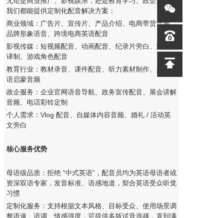
无论是商业推广、影视娱乐，还是教育学习、政企宣传，
我们都能提供定制化配音解决方案：
商业领域：广告片、宣传片、产品介绍、电商带货音频、
品牌形象语音、跨境电商英语配音
影视传媒：短视频配音、动画配音、纪录片旁白、影视剧
译制、游戏角色配音
教育行业：教材录音、
课件配音
、听力素材制作、少儿英
语启蒙音频
政企服务：企业官网语音导航、政务宣传配音、展会讲解
音频、电话彩铃定制
个人需求：Vlog 配音、自媒体内容音频、婚礼 / 活动英
文旁白
核心服务优势
母语级品质：拒绝 “中式英语”，配音员均为英语母语者或
资深双语专家，发音标准、语感地道，契合英语受众听觉
习惯
定制化服务：支持根据文本风格、目标受众、使用场景调
整语速、语调、情感强度，可提供多版试音选择，直到满