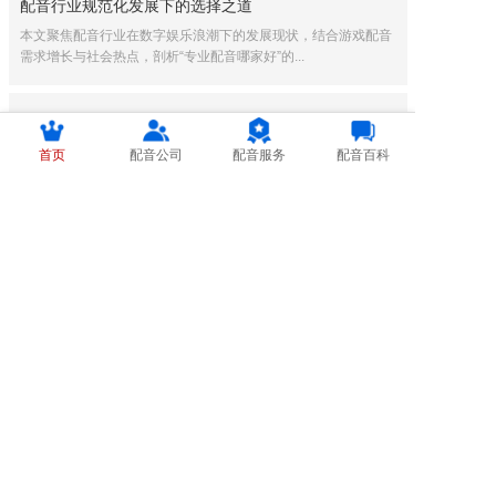
配音行业规范化发展下的选择之道
本文聚焦配音行业在数字娱乐浪潮下的发展现状，结合游戏配音
需求增长与社会热点，剖析“专业配音哪家好”的...
专业服务新蓝海：从西班牙语配音到绘本配音的跨...
本文聚焦专业服务行业中的西班牙语配音与绘本配音两大热点，
首页
配音公司
配音服务
配音百科
结合文化贸易新政和儿童阅读促进政策，分析其市...
数字内容产业新趋势：专业配音服务赋能短剧与游...
随着数字内容产业的快速发展，短剧配音和游戏配音成为行业热
点。本文分析了政策环境下专业配音服务的市场需...
专业服务行业数字化转型：课件配音与韩语配音的...
随着教育数字化和国际化趋势加速，课件配音和韩语配音成为专
业服务行业的热点。本文分析行业现状、政策支持...
多语种配音服务的行业趋势与实用指南
本文探讨了多语种配音服务的最新行业趋势，重点分析了韩语配