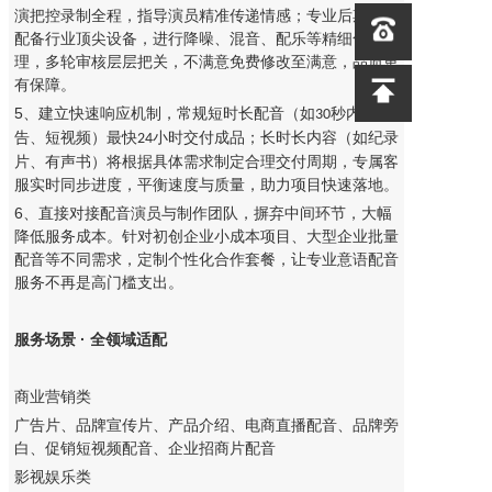
演把控录制全程，指导演员精准传递情感；专业后期团队
配备行业顶尖设备，进行降噪、混音、配乐等精细化处
理，多轮审核层层把关，不满意免费修改至满意，品质更
有保障。
5、建立快速响应机制，常规短时长配音（如
秒内广
30
告、短视频）最快
小时交付成品；长时长内容（如纪录
24
片、有声书）将根据具体需求制定合理交付周期，专属客
服实时同步进度，平衡速度与质量，助力项目快速落地。
6、直接对接配音演员与制作团队，摒弃中间环节，大幅
降低服务成本。针对初创企业小成本项目、大型企业批量
配音等不同需求，定制个性化合作套餐，让专业意语配音
服务不再是高门槛支出。
服务场景 · 全领域适配
商业营销类
广告片、品牌宣传片、产品介绍、电商直播配音、品牌旁
白、促销短视频配音、企业招商片配音
影视娱乐类