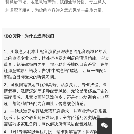
耕意语市场​。地道意语声韵，赋能全球传播​。专业意大
利语配音服务，为你的内容注入意式风情与品质力量。
核心优势 · 为什么选择我们
1、汇聚意大利本土配音演员及深耕意语配音领域
年以
10
上的资深专业人士，精准把控意大利语的语调韵律、连读
重音，熟练掌握西西里、那不勒斯等地区口音差异，完美
还原意式原生语境，告别“中式意语”尴尬，让每一句配音
都贴合目标受众的听觉习惯。
2、可根据需求定制优雅高端、活泼灵动、专业严谨、温
情叙事、激情澎湃等多种配音风格。无论是奢侈品广告的
高端质感、儿童动画的活泼俏皮，还是企业培训的专业严
谨，都能精准匹配内容调性，传递核心情感。
3、一站式满足多领域意语配音需求，从商业营销到影视
娱乐，从政企教育到日常应用，全方位适配各类场景，无
需辗转多家服务商，高效解决所有意语配音难题。
对
专属客服全程对接，精准拆解需求；资深配音导
4、1
1