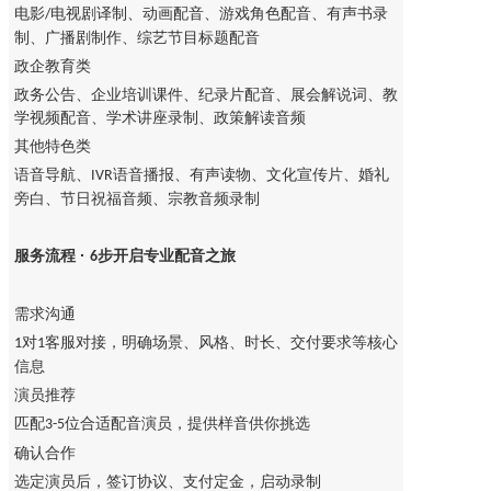
电影
电视剧译制、动画配音、游戏角色配音、有声书录
/
制、广播剧制作、综艺节目标题配音
政企教育类
政务公告、企业培训课件、纪录片配音、展会解说词、教
学视频配音、学术讲座录制、政策解读音频
其他特色类
语音导航、
语音播报、有声读物、文化宣传片、婚礼
IVR
旁白、节日祝福音频、宗教音频录制
服务流程 ·
步开启专业配音之旅
6
需求沟通
对
客服对接，明确场景、风格、时长、交付要求等核心
1
1
信息
演员推荐
匹配
位合适配音演员，提供样音供你挑选
3-5
确认合作
选定演员后，签订协议、支付定金，启动录制