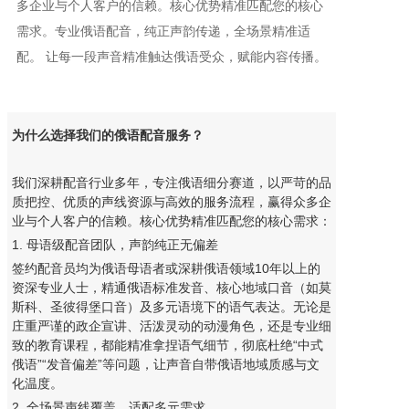
多企业与个人客户的信赖。核心优势精准匹配您的核心
需求。专业俄语配音，纯正声韵传递，全场景精准适
配。 让每一段声音精准触达俄语受众，赋能内容传播。
为什么选择我们的俄语配音服务？
我们深耕配音行业多年，专注俄语细分赛道，以严苛的品
质把控、优质的声线资源与高效的服务流程，赢得众多企
业与个人客户的信赖。核心优势精准匹配您的核心需求：
1. 母语级配音团队，声韵纯正无偏差
签约配音员均为俄语母语者或深耕俄语领域10年以上的
资深专业人士，精通俄语标准发音、核心地域口音（如莫
斯科、圣彼得堡口音）及多元语境下的语气表达。无论是
庄重严谨的政企宣讲、活泼灵动的动漫角色，还是专业细
致的教育课程，都能精准拿捏语气细节，彻底杜绝“中式
俄语”“发音偏差”等问题，让声音自带俄语地域质感与文
化温度。
2. 全场景声线覆盖，适配多元需求