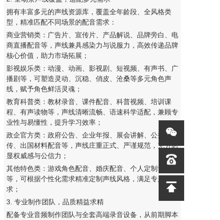
拥有丰富多元的声线资源库，覆盖全年龄段、全风格类
型，精准匹配不同场景的配音需求：
商业营销类：广告片、宣传片、产品解说、品牌旁白、电
商直播配音等，声线兼具感染力与说服力，高效传递品牌
核心价值，助力市场拓展；
影视娱乐类：动漫、动画、影视剧、短视频、有声书、广
播剧等，可塑造灵动、沉稳、俏皮、沧桑等多元角色声
线，赋予角色鲜活灵魂；
教育科普类：教材录音、
课件配音
、科普视频、培训课
程、有声读物等，声线清晰流畅、语速科学适配，兼顾专
业性与易懂性，提升学习效率；
政企官方类：政府公告、企业年报、展会讲解、公益宣
传、出国材料配音等，声线庄重正式、严谨规范，充分彰
显权威感与公信力；
其他特色类：游戏角色配音、婚庆配音、个人定制音频
等，可根据个性化需求精准定制声线风格，满足专属需
求；
3. 专业制作团队，品质精益求精
配备专业音频制作团队与全套高端录音设备，从前期脚本