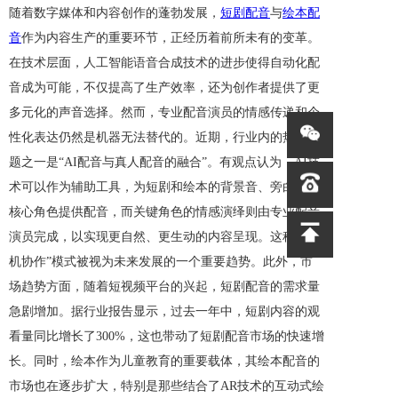
随着数字媒体和内容创作的蓬勃发展，
短剧配音
与
绘本配
音
作为内容生产的重要环节，正经历着前所未有的变革。
在技术层面，人工智能语音合成技术的进步使得自动化配
音成为可能，不仅提高了生产效率，还为创作者提供了更
多元化的声音选择。然而，专业配音演员的情感传递和个
性化表达仍然是机器无法替代的。近期，行业内的热点话
题之一是“AI配音与真人配音的融合”。有观点认为，AI技
术可以作为辅助工具，为短剧和绘本的背景音、旁白等非
核心角色提供配音，而关键角色的情感演绎则由专业配音
演员完成，以实现更自然、更生动的内容呈现。这种“人
机协作”模式被视为未来发展的一个重要趋势。此外，市
场趋势方面，随着短视频平台的兴起，短剧配音的需求量
急剧增加。据行业报告显示，过去一年中，短剧内容的观
看量同比增长了300%，这也带动了短剧配音市场的快速增
长。同时，绘本作为儿童教育的重要载体，其绘本配音的
市场也在逐步扩大，特别是那些结合了AR技术的互动式绘